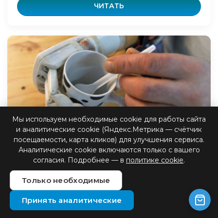
ЧИТАТЬ
Мы используем необходимые cookie для работы сайта
и аналитические cookie (Яндекс.Метрика — счётчик
Как работает бионика
посещаемости, карта кликов) для улучшения сервиса.
Аналитические cookie включаются только с вашего
согласия. Подробнее — в
политике cookie
.
В мире современной медицины и инженерии
протезирование играет ключевую роль в
Только необходимые
восстановлении функциональности и
улучшении качества жизни людей с ампут...
Принять аналитические