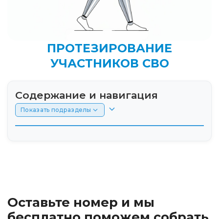
ПРОТЕЗИРОВАНИЕ
УЧАСТНИКОВ СВО
Содержание и навигация
Показать подразделы
Введение: Протезирование участников СВО
в новых реалиях
Кто имеет право на бесплатный протез и
выплаты от государства
Оставьте номер и мы
Пошаговый порядок действий: от госпиталя
бесплатно поможем собрать