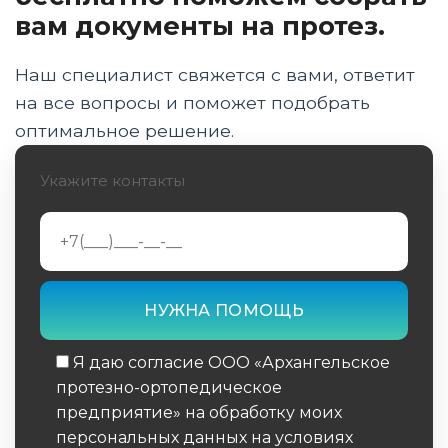
до получения изделия
вам документы на протез.
Оформление ИПРА и прохождение ВВК для
получения протеза
Наш специалист свяжется с вами, ответит
на все вопросы и поможет подобрать
Электронный сертификат ТСР для
оптимальное решение.
ветеранов СВО: инструкция
Укажите контакты
Бионические и модульные протезы: что
положено военным
Этапы изготовления и установка протеза в
центре Prop29
Реабилитация, школа ходьбы и социальная
адаптация
Я даю согласие ООО «Архангельское
Частые вопросы: ремонт, второй протез и
протезно-ортопедическое
возвращение на службу
предприятие» на обработку моих
персональных данных на условиях
Заключение эксперта: комплексный подход