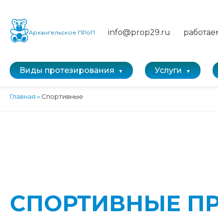
info@prop29.ru
работае
Архангельское ПРоП
Виды протезирования
Услуги
Главная
»
Спортивные
СПОРТИВНЫЕ П