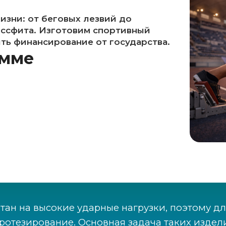
зни: от беговых лезвий до
оссфита. Изготовим спортивный
ть финансирование от государства.
амме
тан на высокие ударные нагрузки, поэтому дл
отезирование. Основная задача таких издел