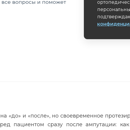
а все вопросы и поможет
ортопедичес
персональны
подтверждаю
конфиденци
Обязательное 
на «до» и «после», но своевременное протези
еред пациентом сразу после ампутации: как